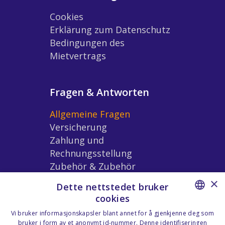
Cookies
Erklärung zum Datenschutz
Bedingungen des
Mietvertrags
Fragen & Antworten
Allgemeine Fragen
Versicherung
Zahlung und
Rechnungsstellung
Zubehör & Zubehör
Bedingungen der
×
Dette nettstedet bruker
Vermietung
cookies
NORWEGIAN
Vi bruker informasjonskapsler blant annet for å gjenkjenne deg som
bruker i form av et anonymt id-nummer. Denne identifiseringen