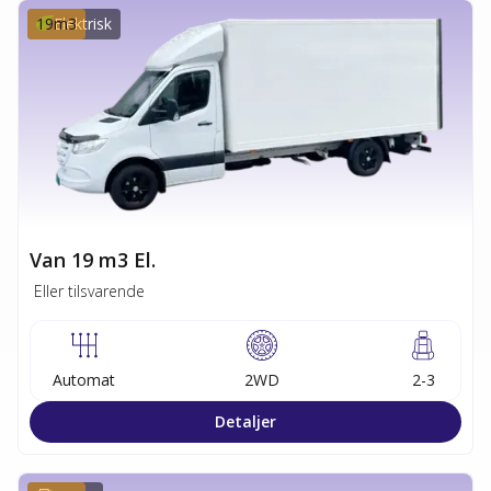
19
Elektrisk
m3
Van 19 m3 El.
Eller tilsvarende
Automat
2WD
2-3
Detaljer