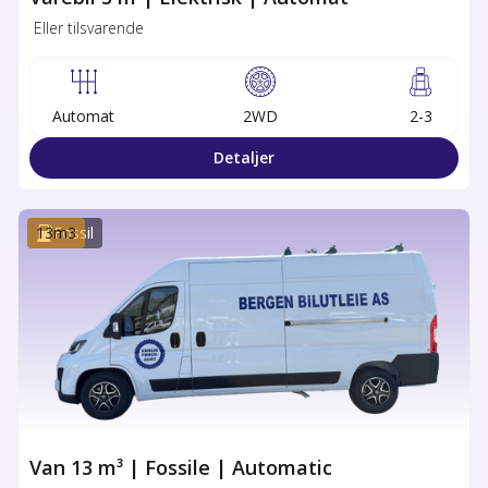
Eller tilsvarende
Automat
2WD
2-3
Detaljer
13
Fossil
m3
Van 13 m³ | Fossile | Automatic