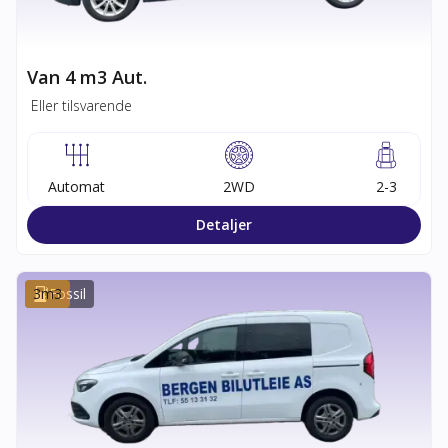
Van 4 m3 Aut.
Eller tilsvarende
Automat
2WD
2-3
Detaljer
3
m3
Fossil