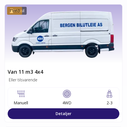
11
Fossil
m3
Van 11 m3 4x4
Eller tilsvarende
Manuell
4WD
2-3
Detaljer