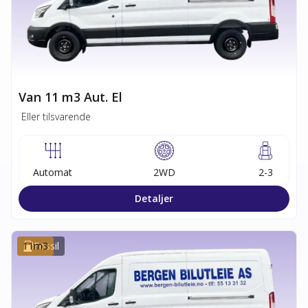
Van 11 m3 Aut. El
Eller tilsvarende
Automat
2WD
2-3
Detaljer
11
Fossil
m3