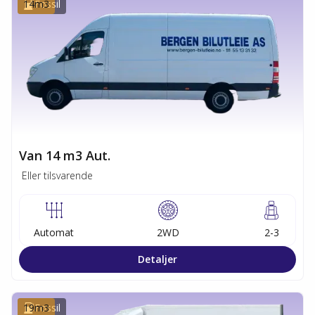
14
Fossil
m3
Van 14 m3 Aut.
Eller tilsvarende
Automat
2WD
2-3
Detaljer
19
Fossil
m3