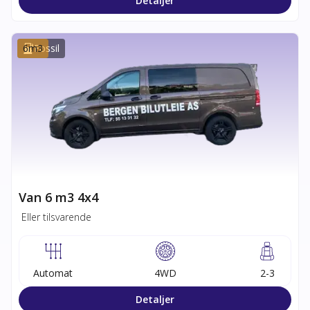
Detaljer
6
m3
Fossil
Van 6 m3 4x4
Eller tilsvarende
Automat
4WD
2-3
Detaljer