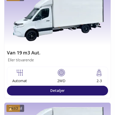
Van 19 m3 Aut.
Eller tilsvarende
Automat
2WD
2-3
Detaljer
19
Fossil
m3