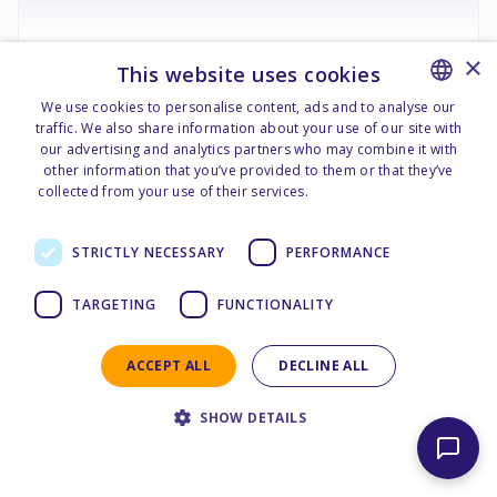
×
Van 3 m3 Man.
This website uses cookies
Eller tilsvarende
We use cookies to personalise content, ads and to analyse our
traffic. We also share information about your use of our site with
NORWEGIAN
our advertising and analytics partners who may combine it with
ENGLISH
other information that you’ve provided to them or that they’ve
Automat
2WD
2-3
collected from your use of their services.
Personvernerklæring -
Norsk
Detaljer
STRICTLY NECESSARY
PERFORMANCE
TARGETING
FUNCTIONALITY
3
m3
Fossil
ACCEPT ALL
DECLINE ALL
SHOW DETAILS
Privacy Statement - English