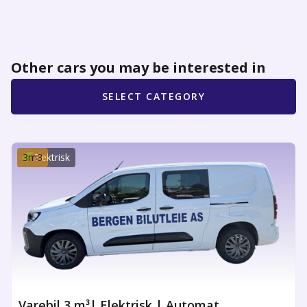
Other cars you may be interested in
SELECT CATEGORY
3
m3
Elektrisk
Varebil 3 m³| Elektrisk | Automat