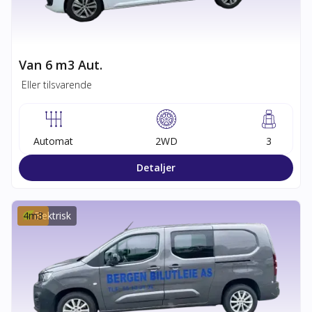
Van 6 m3 Aut.
Eller tilsvarende
Automat
2WD
3
Detaljer
4
m3
Elektrisk