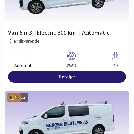
Van 6 m3 |Electric 300 km | Automatic
Eller tilsvarende
Automat
2WD
2-3
Detaljer
6
m3
Fossil