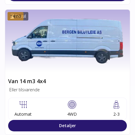
14
Fossil
m3
Van 14 m3 4x4
Eller tilsvarende
Automat
4WD
2-3
Detaljer