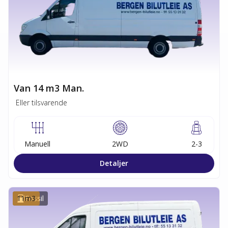
Van 14 m3 Man.
Eller tilsvarende
Manuell
2WD
2-3
Detaljer
11
Fossil
m3