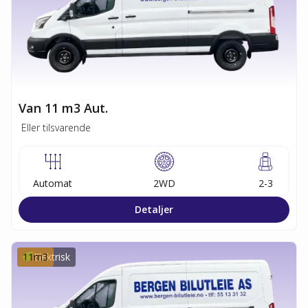
Van 11 m3 Aut.
Eller tilsvarende
Automat
2WD
2-3
Detaljer
11
Elektrisk
m3