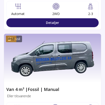
Automat
2WD
2-3
Detaljer
4
m3
Fossil
Van 4 m³ |Fossil | Manual
Eller tilsvarende