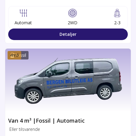
Automat
2WD
2-3
Detaljer
4
m3
Fossil
Van 4 m³ |Fossil | Automatic
Eller tilsvarende