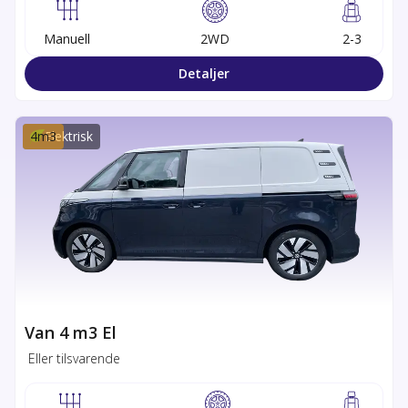
Manuell
2WD
2-3
Detaljer
4
m3
Elektrisk
Van 4 m3 El
Eller tilsvarende