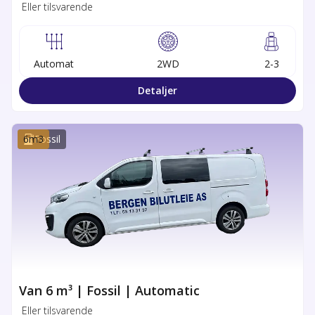
Eller tilsvarende
Automat
2WD
2-3
Detaljer
6
m3
Fossil
Van 6 m³ | Fossil | Automatic
Eller tilsvarende