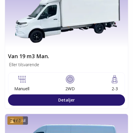
Van 19 m3 Man.
Eller tilsvarende
Manuell
2WD
2-3
Detaljer
14
Fossil
m3