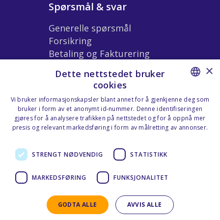
Spørsmål & svar
Generelle spørsmål
Forsikring
Betaling og Fakturering
Ekstrautstyr og Tilbehør
×
Dette nettstedet bruker
Leiebetingelser
cookies
NORWEGIAN
Vi bruker informasjonskapsler blant annet for å gjenkjenne deg som
bruker i form av et anonymt id-nummer. Denne identifiseringen
Våre lokasoner
ENGLISH
gjøres for å analysere trafikken på nettstedet og for å oppnå mer
presis og relevant markedsføring i form av målretting av annonser.
Nesttun
Personvernerklæring - Norsk
Flesland
STRENGT NØDVENDIG
STATISTIKK
Sotra
MARKEDSFØRING
FUNKSJONALITET
GODTA ALLE
AVVIS ALLE