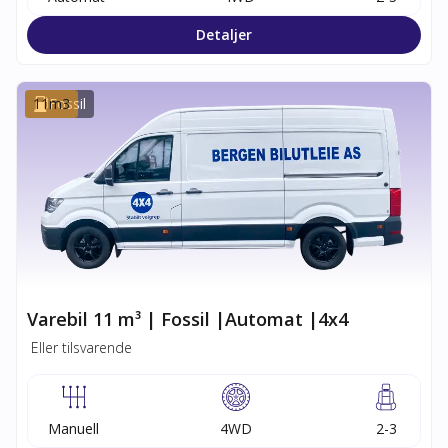
Detaljer
11
Fossil
m3
Varebil 11 m³ | Fossil |Automat |4x4
Eller tilsvarende
Manuell
4WD
2-3