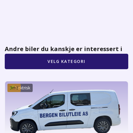
Andre biler du kanskje er interessert i
VELG KATEGORI
3
m3
Elektrisk