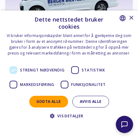
×
Dette nettstedet bruker
cookies
NORWEGIAN
Vi bruker informasjonskapsler blant annet for å gjenkjenne deg som
Varebil 6 m3 Man.
bruker i form av et anonymt id-nummer. Denne identifiseringen
ENGLISH
gjøres for å analysere trafikken på nettstedet og for å oppnå mer
Eller tilsvarende
presis og relevant markedsføring i form av målretting av annonser.
Personvernerklæring - Norsk
STRENGT NØDVENDIG
STATISTIKK
Manuell
2WD
2-3
Detaljer
MARKEDSFØRING
FUNKSJONALITET
GODTA ALLE
AVVIS ALLE
4
m3
Elektrisk
VIS DETALJER
Privacy Statement - English