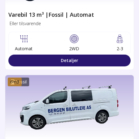
Varebil 13 m³ |Fossil | Automat
Eller tilsvarende
Automat
2WD
2-3
Detaljer
6
m3
Fossil