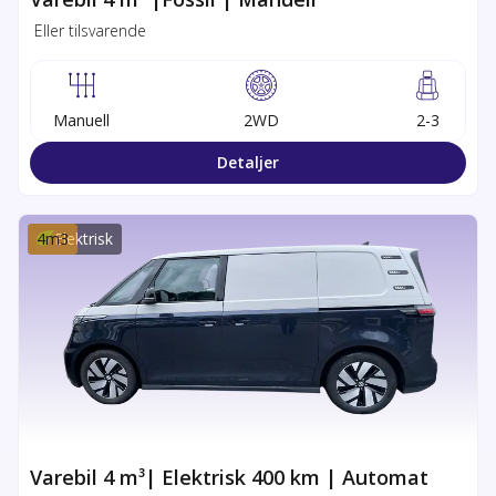
Eller tilsvarende
Manuell
2WD
2-3
Detaljer
4
m3
Elektrisk
Varebil 4 m³| Elektrisk 400 km | Automat