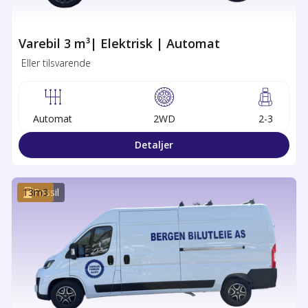
Varebil 3 m³| Elektrisk | Automat
Eller tilsvarende
Automat
2WD
2-3
Detaljer
13
Fossil
m3