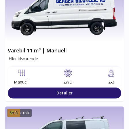
Varebil 11 m³ | Manuell
Eller tilsvarende
Manuell
2WD
2-3
Detaljer
6
m3
Elektrisk