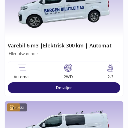
Varebil 6 m3 |Elektrisk 300 km | Automat
Eller tilsvarende
Automat
2WD
2-3
Detaljer
6
m3
Fossil