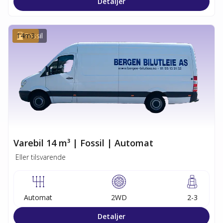
Detaljer
14
Fossil
m3
Varebil 14 m³ | Fossil | Automat
Eller tilsvarende
Automat
2WD
2-3
Detaljer