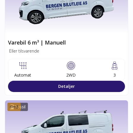
Varebil 6 m³ | Manuell
Eller tilsvarende
Automat
2WD
3
Detaljer
6
m3
Fossil