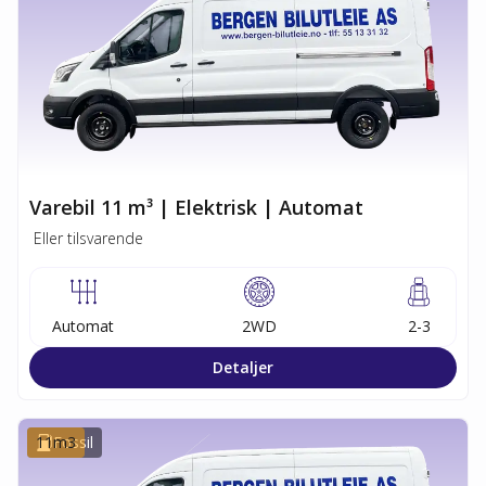
Varebil 11 m³ | Elektrisk | Automat
Eller tilsvarende
Automat
2WD
2-3
Detaljer
11
Fossil
m3