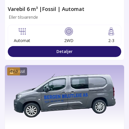
Varebil 6 m³ |Fossil | Automat
Eller tilsvarende
Automat
2WD
2-3
Detaljer
4
m3
Fossil