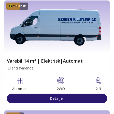
14
Elektrisk
m3
Varebil 14 m³ | Elektrisk|Automat
Eller tilsvarende
Automat
2WD
2-3
Detaljer