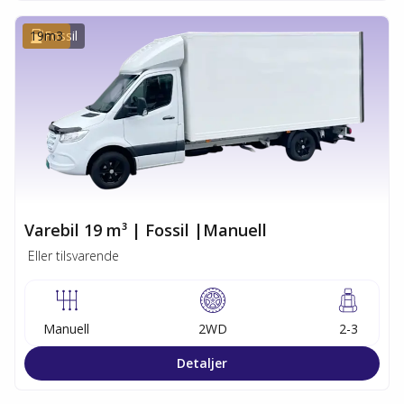
19
Fossil
m3
Varebil 19 m³ | Fossil |Manuell
Eller tilsvarende
Manuell
2WD
2-3
Detaljer