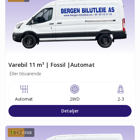
Varebil 11 m³ | Fossil |Automat
Eller tilsvarende
Automat
2WD
2-3
Detaljer
11
Elektrisk
m3