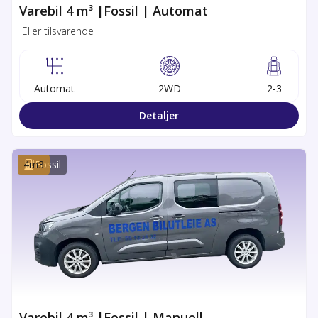
Varebil 4 m³ |Fossil | Automat
Eller tilsvarende
Automat
2WD
2-3
Detaljer
4
m3
Fossil
Varebil 4 m³ |Fossil | Manuell