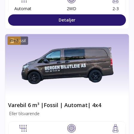
Automat
2WD
2-3
Detaljer
6
m3
Fossil
Varebil 6 m³ |Fossil | Automat| 4x4
Eller tilsvarende