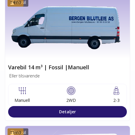
14
Fossil
m3
Varebil 14 m³ | Fossil |Manuell
Eller tilsvarende
Manuell
2WD
2-3
Detaljer
11
Fossil
m3