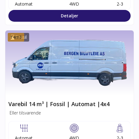
Automat
4WD
2-3
Detaljer
14
Fossil
m3
Varebil 14 m³ | Fossil | Automat |4x4
Eller tilsvarende
Automat
4WD
2-3