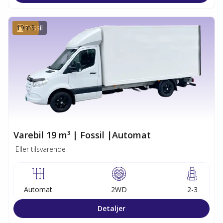
19
Fossil
m3
Varebil 19 m³ | Fossil |Automat
Eller tilsvarende
Automat
2WD
2-3
Detaljer