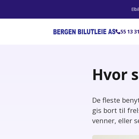
Elbi
55 13 3
Hvor s
De fleste benyt
gis bort til f
venner, eller s