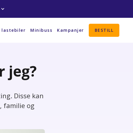
 lastebiler
Minibuss
Kampanjer
BESTILL
r jeg?
 ting. Disse kan
, familie og