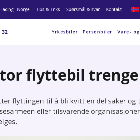
l-lading i Norge
Tips & Triks
Spørsmål & svar
Kontakt
1 32
Yrkesbiler
Personbiler
Vare- og
tor flyttebil trenge
ter flyttingen til å bli kvitt en del saker og
relsesarmeen eller tilsvarende organisasjoner
elges.