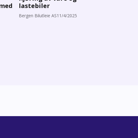
l med
lastebiler
Bergen Bilutleie AS
11/4/2025