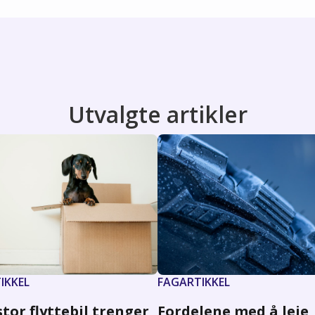
Utvalgte artikler
IKKEL
FAGARTIKKEL
tor flyttebil trenger
Fordelene med å leie