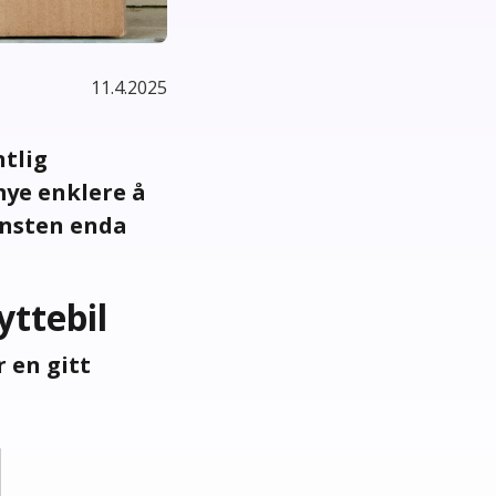
11.4.2025
ntlig
mye enklere å
insten enda
yttebil
r en gitt