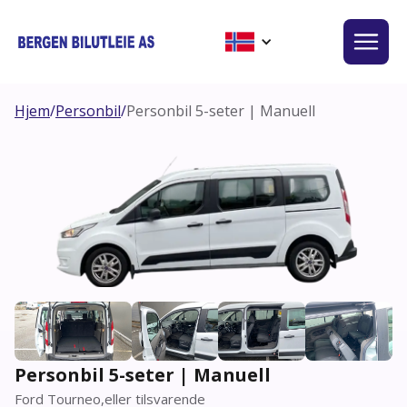
Hjem
/
Personbil
/
Personbil 5-seter | Manuell
Personbil 5-seter | Manuell
Ford Tourneo
,
eller tilsvarende