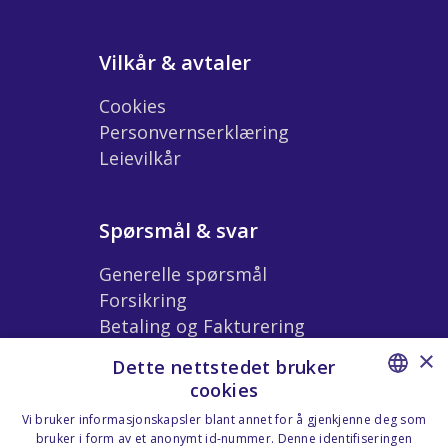
Vilkår & avtaler
Cookies
Personvernserklæring
Leievilkår
Spørsmål & svar
Generelle spørsmål
Forsikring
Betaling og Fakturering
Ekstrautstyr og Tilbehør
×
Dette nettstedet bruker
Leiebetingelser
cookies
NORWEGIAN
Vi bruker informasjonskapsler blant annet for å gjenkjenne deg som
bruker i form av et anonymt id-nummer. Denne identifiseringen