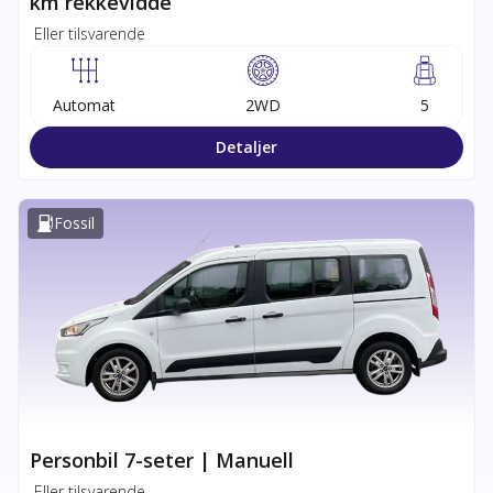
km rekkevidde
Eller tilsvarende
Automat
2WD
5
Detaljer
Fossil
Personbil 7-seter | Manuell
Eller tilsvarende