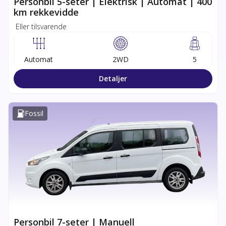
Personbil 5-seter | Elektrisk | Automat | 400
km rekkevidde
Eller tilsvarende
Automat
2WD
5
Detaljer
Fossil
Personbil 7-seter | Manuell