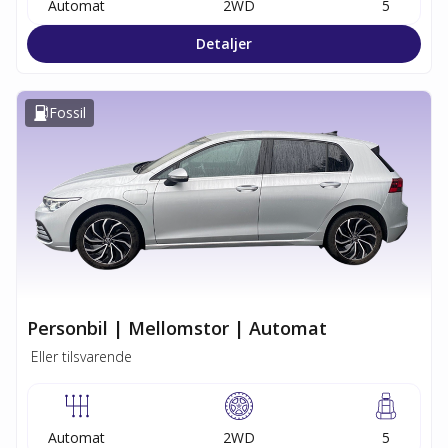
Automat
2WD
5
Detaljer
Fossil
Personbil | Mellomstor | Automat
Eller tilsvarende
Automat
2WD
5