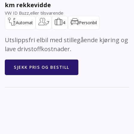
km rekkevidde
VW ID Buzz
,
eller tilsvarende
Automat
7
4
Personbil
Utslippsfri elbil med stillegående kjøring og
lave drivstoffkostnader.
SJEKK PRIS OG BESTILL
Spesifikasjoner