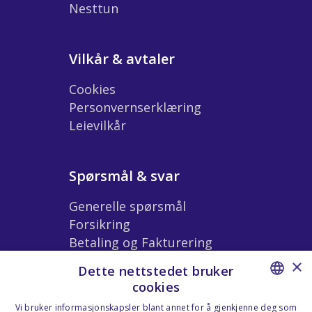
Nesttun
Vilkår & avtaler
Cookies
Personvernserklæring
Leievilkår
Spørsmål & svar
Generelle spørsmål
Forsikring
Betaling og Fakturering
Ekstrautstyr og Tilbehør
×
Dette nettstedet bruker
Leiebetingelser
cookies
NORWEGIAN
Vi bruker informasjonskapsler blant annet for å gjenkjenne deg som